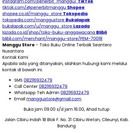
instagram.com/penerbit_manggu/
TikTok
tiktok.com/@penerbitmanggu
Shopee
shopee.co.id/manggu_store
Tokopedia
tokopedia.com/manggustore
Bukalapak
bukalapak.com/u/manggu_store
Lazada
lazada.co.id/shop/toko-buku-anggawacana
Blibli
blibli.com/merchant/manggu-store/PEM-70018
Manggu Store
- Toko Buku Online Terbaik Seantero
Nusantara
Kontak Kami
Apabila ada yang ditanyakan, silahkan hubungi kami melalui
kontak di bawah ini.
SMS
082116932479
Call Center
082116932479
Whatsapp
Teh Admin
082116932479
Email
manggustore@gmail.com
Buka jam 09.00 s/d jam 16.00, Ahad tutup
Jalan Cibiru Indah 1B Blok F. No. 31 Cibiru Wetan, Cileunyi, Kab.
Bandung