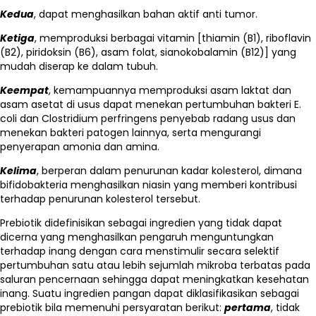
Kedua
, dapat menghasilkan bahan aktif anti tumor.
Ketiga
, memproduksi berbagai vitamin [thiamin (B1), riboflavin
(B2), piridoksin (B6), asam folat, sianokobalamin (B12)] yang
mudah diserap ke dalam tubuh.
Keempat
, kemampuannya memproduksi asam laktat dan
asam asetat di usus dapat menekan pertumbuhan bakteri E.
coli dan Clostridium perfringens penyebab radang usus dan
menekan bakteri patogen lainnya, serta mengurangi
penyerapan amonia dan amina.
Kelima
, berperan dalam penurunan kadar kolesterol, dimana
bifidobakteria menghasilkan niasin yang memberi kontribusi
terhadap penurunan kolesterol tersebut.
Prebiotik didefinisikan sebagai ingredien yang tidak dapat
dicerna yang menghasilkan pengaruh menguntungkan
terhadap inang dengan cara menstimulir secara selektif
pertumbuhan satu atau lebih sejumlah mikroba terbatas pada
saluran pencernaan sehingga dapat meningkatkan kesehatan
inang. Suatu ingredien pangan dapat diklasifikasikan sebagai
prebiotik bila memenuhi persyaratan berikut:
pertama
, tidak