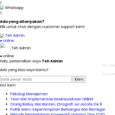
Whatsapp
Ada yang ditanyakan?
Klik untuk chat dengan customer support kami
Teh Admin
● online
Teh Admin
● online
Halo, perkenalkan saya
Teh Admin
baru saja
Ada yang bisa saya bantu?
baru saja
Kirim
Hot Item
Psikologi Manajemen
Teori dan Implementasi Kewirausahaan UMKM
Orang Baduy dari Banten, Etnografi Jul Jacobs De B
Politik Islam: Kepemimpinan Berbangsa dan Bernegar
Metode Pembelajaran Kooperatif Learning Tipe STAD