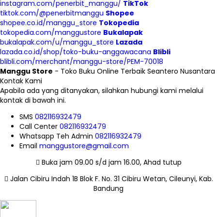
instagram.com/penerbit_manggu/
TikTok
tiktok.com/@penerbitmanggu
Shopee
shopee.co.id/manggu_store
Tokopedia
tokopedia.com/manggustore
Bukalapak
bukalapak.com/u/manggu_store
Lazada
lazada.co.id/shop/toko-buku-anggawacana
Blibli
blibli.com/merchant/manggu-store/PEM-70018
Manggu Store
- Toko Buku Online Terbaik Seantero Nusantara
Kontak Kami
Apabila ada yang ditanyakan, silahkan hubungi kami melalui
kontak di bawah ini.
SMS
082116932479
Call Center
082116932479
Whatsapp
Teh Admin
082116932479
Email
manggustore@gmail.com
Buka jam 09.00 s/d jam 16.00, Ahad tutup
Jalan Cibiru Indah 1B Blok F. No. 31 Cibiru Wetan, Cileunyi, Kab.
Bandung