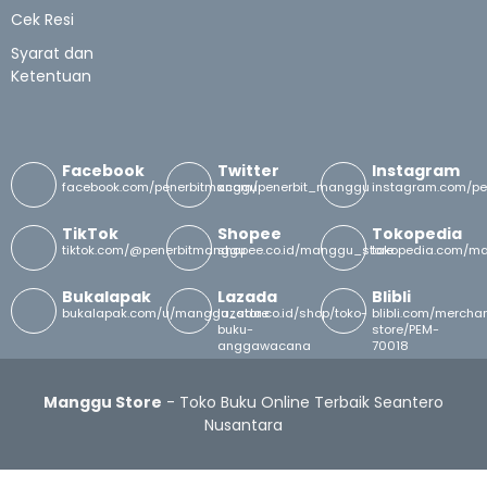
Cek Resi
Syarat dan
Ketentuan
Facebook
Twitter
Instagram
facebook.com/penerbitmanggu
x.com/penerbit_manggu
instagram.com/p
TikTok
Shopee
Tokopedia
tiktok.com/@penerbitmanggu
shopee.co.id/manggu_store
tokopedia.com/m
Bukalapak
Lazada
Blibli
bukalapak.com/u/manggu_store
lazada.co.id/shop/toko-
blibli.com/merch
buku-
store/PEM-
anggawacana
70018
Manggu Store
- Toko Buku Online Terbaik Seantero
Nusantara