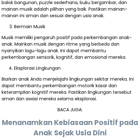
Usaha....
balok bangunan, puzzle sederhana, buku bergambar, dan
mainan musik adalah pilihan yang baik. Pastikan mainan-
Peran Dewan
mainan ini aman dan sesuai dengan usia anak.
Bermain Musik
Pengawas
Musik memiliki pengaruh positif pada perkembangan anak-
Syariah....
anak. Mainkan musik dengan ritme yang berbeda dan
nyanyikan lagu-lagu anak. Ini dapat membantu
Hubungan
perkembangan sensorik, kognitif, dan emosional mereka.
Pusat dan
Eksplorasi Lingkungan
Daerah di
Biarkan anak Anda menjelajahi lingkungan sekitar mereka. Ini
dapat membantu perkembangan motorik kasar dan
Indonesia....
keterampilan kognitif mereka. Pastikan lingkungan tersebut
aman dan awasi mereka selama eksplorasi.
BACA JUGA:
Menanamkan Kebiasaan Positif pada
Anak Sejak Usia Dini