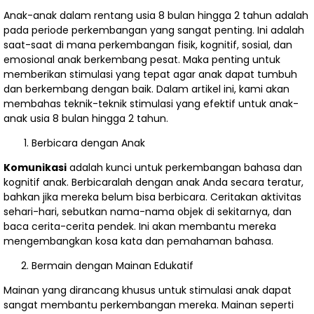
Koperasi
Anak-anak dalam rentang usia 8 bulan hingga 2 tahun adalah
pada periode perkembangan yang sangat penting. Ini adalah
Sebagai
saat-saat di mana perkembangan fisik, kognitif, sosial, dan
emosional anak berkembang pesat. Maka penting untuk
Suatu Sistem
memberikan stimulasi yang tepat agar anak dapat tumbuh
dan berkembang dengan baik. Dalam artikel ini, kami akan
Perekonomian
membahas teknik-teknik stimulasi yang efektif untuk anak-
anak usia 8 bulan hingga 2 tahun.
Indones....
Berbicara dengan Anak
Sejarah
Komunikasi
adalah kunci untuk perkembangan bahasa dan
Nusantara
kognitif anak. Berbicaralah dengan anak Anda secara teratur,
bahkan jika mereka belum bisa berbicara. Ceritakan aktivitas
Zaman Hindu
sehari-hari, sebutkan nama-nama objek di sekitarnya, dan
baca cerita-cerita pendek. Ini akan membantu mereka
Buddha....
mengembangkan kosa kata dan pemahaman bahasa.
Hukum
Bermain dengan Mainan Edukatif
Persaingan
Mainan yang dirancang khusus untuk stimulasi anak dapat
sangat membantu perkembangan mereka. Mainan seperti