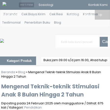
Sosiologi
Kontak Kami
HOT ITEM
Beranda
Cek Biaya Kirim
Cek Resi
Katalog
Konfirmasi
Whatsapp
Pedesaan
Member Area
Rp
Testimonial
Penerbitan Buku
Blog
dan
Masyarakat
Cari
Maritim....
Filsafat Ilmu -
Buka jam 09.00 s/d jam 16.00, Ahad tutup
Kategori Produk
Agus
Beranda
»
Blog
»
Mengenal Teknik-teknik Stimulasi Anak 8 Bulan
Hiplunudin....
Hingga 2 Tahun
Gizi
Mengenal Teknik-teknik Stimulasi
Anak 8 Bulan Hingga 2 Tahun
Kesehatan
Reproduksi....
Diposting pada 24 Februari 2025 oleh manggustore / Dilihat: 675
kali / Kategori:
Pendidikan