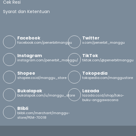
Cek Resi
Syarat dan Ketentuan
Facebook
Twitter
facebook.com/penerbitmanggu
x.com/penerbit_manggu
Instagram
TikTok
instagram.com/penerbit_manggu/
tiktok.com/@penerbitmanggu
Shopee
Tokopedia
shopee.co.id/manggu_store
tokopedia.com/manggustore
Bukalapak
Lazada
bukalapak.com/u/manggu_store
lazada.co.id/shop/toko-
buku-anggawacana
Blibli
blibli.com/merchant/manggu-
store/PEM-70018