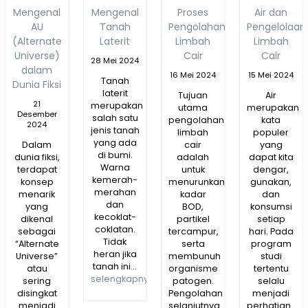
Budaya
,
Muskuloskeletal
Mengenal
Mengenal
Proses
Air dan
Teknik
AU
Tanah
Pengolahan
Pengelolaan
Patofisiologi
(Alternate
Laterit
Limbah
Limbah
Universe)
Cair
Cair
28 Mei 2024
Keperawatan
dalam
16 Mei 2024
15 Mei 2024
Tanah
Dunia Fiksi
Buku Latih
laterit
Tujuan
Air
21
merupakan
utama
merupakan
Desember
salah satu
Algoritma
pengolahan
kata
2024
jenis tanah
limbah
populer
yang ada
Dalam
cair
yang
dan
di bumi.
dunia fiksi,
adalah
dapat kita
Warna
terdapat
untuk
dengar,
Pemrograman
kemerah-
konsep
menurunkan
gunakan,
merahan
menarik
kadar
dan
Filsafat Ilmu
dan
yang
BOD,
konsumsi
kecoklat-
dikenal
partikel
setiap
Sosial
coklatan.
sebagai
tercampur,
hari. Pada
Tidak
“Alternate
serta
program
heran jika
Panduan
Universe”
membunuh
studi
tanah ini...
atau
organisme
tertentu
selengkapnya
sering
patogen.
selalu
Praktikum
disingkat
Pengolahan
menjadi
menjadi
selanjutnya
perhatian...