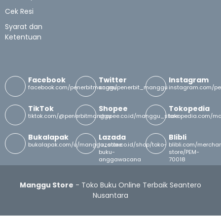
Cek Resi
Syarat dan
Ketentuan
Facebook
Twitter
Instagram
facebook.com/penerbitmanggu
x.com/penerbit_manggu
instagram.com/p
TikTok
Shopee
Tokopedia
tiktok.com/@penerbitmanggu
shopee.co.id/manggu_store
tokopedia.com/m
Bukalapak
Lazada
Blibli
bukalapak.com/u/manggu_store
lazada.co.id/shop/toko-
blibli.com/merch
buku-
store/PEM-
anggawacana
70018
Manggu Store
- Toko Buku Online Terbaik Seantero
Nusantara