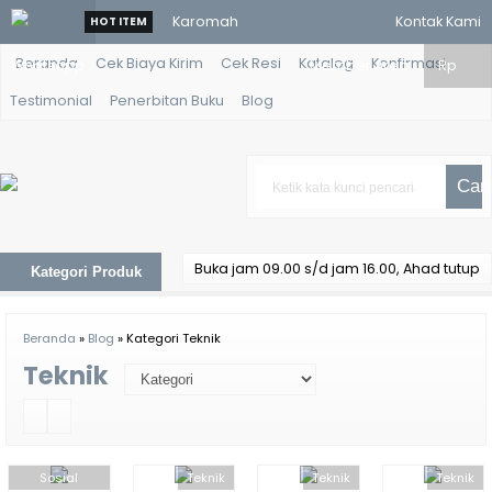
Karomah
Kontak Kami
HOT ITEM
Beranda
Cek Biaya Kirim
Cek Resi
Katalog
Konfirmasi
Whatsapp
Palsu -
Member Area
Rp
Testimonial
Penerbitan Buku
Blog
Fatchullah
Zarkasi
Cari
Казино
Epicstar
Buka jam 09.00 s/d jam 16.00, Ahad tutup
Kategori Produk
онлайн игры
бон
Beranda
»
Blog
» Kategori Teknik
Teknik
Keperawatan
Medikal
Bedah Sistem
Sosial
Teknik
Teknik
Teknik