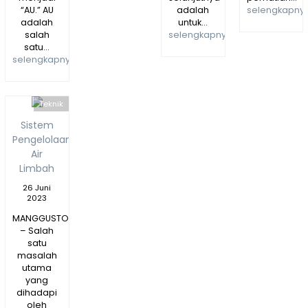
Toksikologi
“AU.” AU
adalah
selengkapny
adalah
untuk...
Klinik
salah
selengkapnya
satu...
Mengemas
selengkapnya
Produk
Teknik
Pangan
Sistem
Pengelolaan
Air
Limbah
26 Juni
2023
MANGGUSTORE.COM
– Salah
satu
masalah
utama
yang
dihadapi
oleh