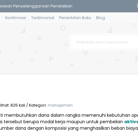
wasan Penyelenggaraan Pendidikan
g
Konfirmasi
Testimonial
Penerbitan Buku
Blog
 Buah Tomat
 Sosial: Strategi dan Transfor
 Daerah
dikan Islam
 Al-Qur’an dan Tafsir
hidrat dan Lipid / Jenis Air
m Sistem Pemerintahan dan Pemba
hat: 825 kali / Kategori:
manajemen
ti membutuhkan dana dalam rangka memenuhi kebutuhan oper
tersebut berupa modal kerja maupun untuk pembelian
aktiv
umber dana dengan komposisi yang menghasilkan beban biaya 