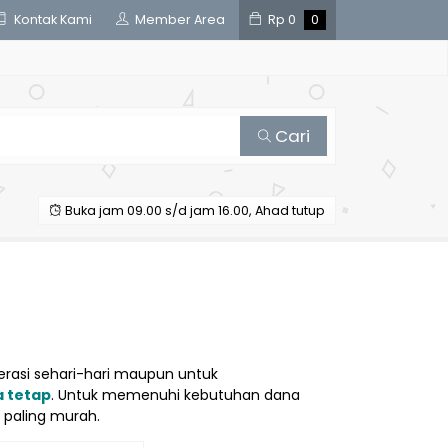
Kontak Kami
Member Area
Rp
0
0
Cari
Buka jam 09.00 s/d jam 16.00, Ahad tutup
asi sehari-hari maupun untuk
a tetap
. Untuk memenuhi kebutuhan dana
paling murah.