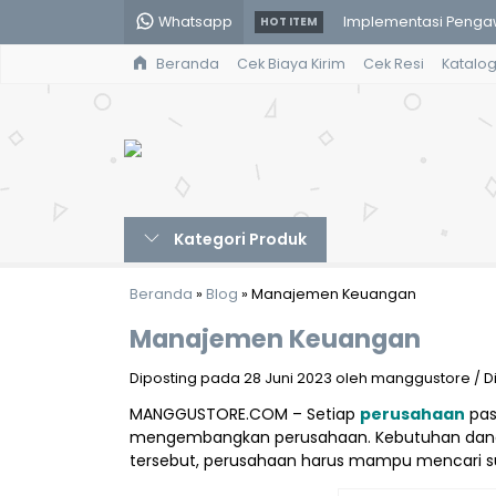
Whatsapp
Implementasi Penga
HOT ITEM
Beranda
Cek Biaya Kirim
Cek Resi
Katalo
Edible Coating pada
Dakwah dan Perubahan
Hukum Pemerintahan
Kapita Selekta Pendi
Kategori Produk
Metodologi Penelitian
Kimia Pangan Air Karbo
Beranda
»
Blog
»
Manajemen Keuangan
Manajemen Keuangan
Desentralisasi dala
Diposting pada 28 Juni 2023 oleh manggustore / Dili
MANGGUSTORE.COM – Setiap
perusahaan
pas
mengembangkan perusahaan. Kebutuhan dana 
tersebut, perusahaan harus mampu mencari s