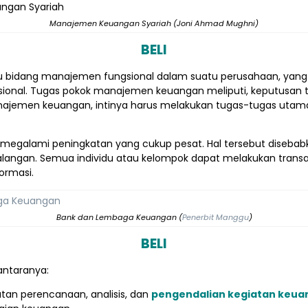
Manajemen Keuangan Syariah (Joni Ahmad Mughni)
BELI
u bidang manajemen fungsional dalam suatu perusahaan, yang
onal. Tugas pokok manajemen keuangan meliputi, keputusan te
najemen keuangan, intinya harus melakukan tugas-tugas utama
ini megalami peningkatan yang cukup pesat. Hal tersebut diseba
alangan. Semua individu atau kelompok dapat melakukan tran
ormasi.
Bank dan Lembaga Keuangan (
Penerbit Manggu
)
BELI
antaranya:
n perencanaan, analisis, dan
pengendalian kegiatan keua