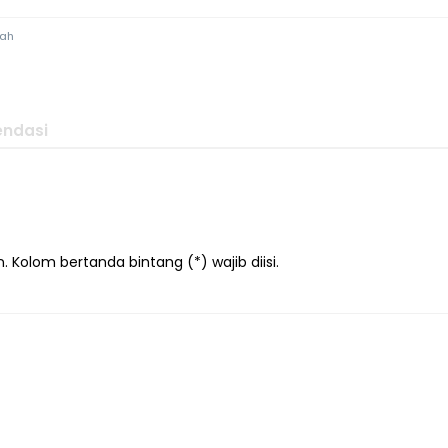
iah
ndasi
 Kolom bertanda bintang (*) wajib diisi.