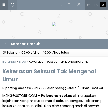
Rp
0
0
Kategori Produk
Buka jam 09.00 s/d jam 16.00, Ahad tutup
Beranda
»
Blog
»
Kekerasan Seksual Tak Mengenal Umur
Kekerasan Seksual Tak Mengenal
Umur
Diposting pada 23 Juni 2023 oleh manggustore / Dilihat: 1.323 kali
MANGGUSTORE.COM –
Pelecehan seksual
merupakan
kejahatan yang merusak moral sebuah bangsa. Tak jarang
kasus kejahatan ini dilakukan oleh seorang anak di bawah