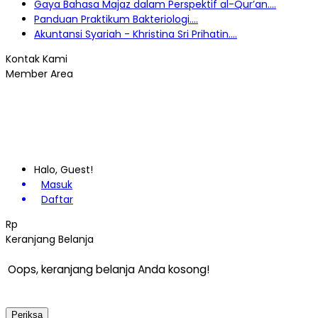
Gaya Bahasa Majaz dalam Perspektif al-Qur’an....
Panduan Praktikum Bakteriologi....
Akuntansi Syariah - Khristina Sri Prihatin....
Kontak Kami
Member Area
Halo, Guest!
Masuk
Daftar
Rp
Keranjang Belanja
Oops, keranjang belanja Anda kosong!
Periksa