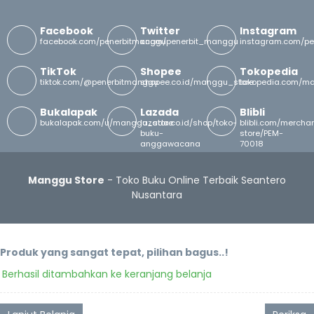
Facebook
Twitter
Instagram
facebook.com/penerbitmanggu
x.com/penerbit_manggu
instagram.com/p
TikTok
Shopee
Tokopedia
tiktok.com/@penerbitmanggu
shopee.co.id/manggu_store
tokopedia.com/m
Bukalapak
Lazada
Blibli
bukalapak.com/u/manggu_store
lazada.co.id/shop/toko-
blibli.com/merch
buku-
store/PEM-
anggawacana
70018
Manggu Store
- Toko Buku Online Terbaik Seantero
Nusantara
Produk yang sangat tepat, pilihan bagus..!
Berhasil ditambahkan ke keranjang belanja