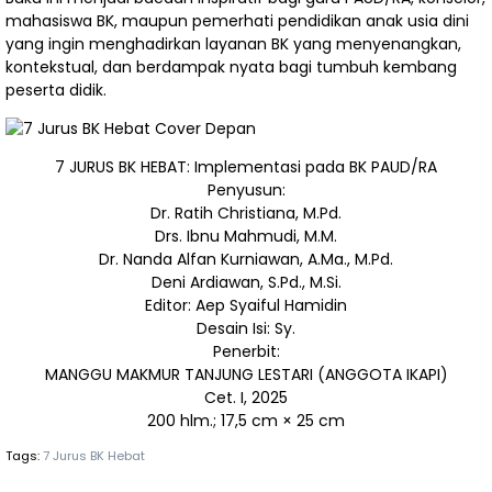
mahasiswa BK, maupun pemerhati pendidikan anak usia dini
yang ingin menghadirkan layanan BK yang menyenangkan,
kontekstual, dan berdampak nyata bagi tumbuh kembang
peserta didik.
7 JURUS BK HEBAT: Implementasi pada BK PAUD/RA
Penyusun:
Dr. Ratih Christiana, M.Pd.
Drs. Ibnu Mahmudi, M.M.
Dr. Nanda Alfan Kurniawan, A.Ma., M.Pd.
Deni Ardiawan, S.Pd., M.Si.
Editor: Aep Syaiful Hamidin
Desain Isi: Sy.
Penerbit:
MANGGU MAKMUR TANJUNG LESTARI (ANGGOTA IKAPI)
Cet. I, 2025
200 hlm.; 17,5 cm × 25 cm
Tags:
7 Jurus BK Hebat