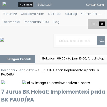
Buku Latih
Kontak Kami
HOT ITEM
Beranda
Cek Biaya Kirim
Cek Resi
Katalog
Konfirmasi
Whatsapp
Algoritma
Member Area
Testimonial
Penerbitan Buku
Blog
dan
Rp
0
0
Pemrograman
Cari
Kamus Air -
Bambang
Buka jam 09.00 s/d jam 16.00, Ahad tutup
Kategori Produk
Hari Prabowo
Beranda
»
Pendidikan
»
7 Jurus BK Hebat: Implementasi pada BK
Kebijakan
PAUD/RA
Sektor Publik:
click image to preview
activate zoom
7 Jurus BK Hebat: Implementasi pada
Analisis,
BK PAUD/RA
Implementasi