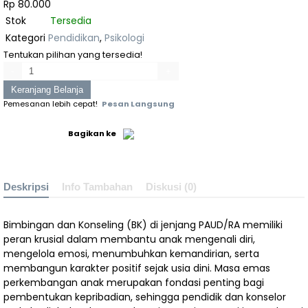
Rp 80.000
da
Stok
Tersedia
Tri Jati Diri
Kategori
Pendidikan
,
Psikologi
Tentukan pilihan yang tersedia!
Paguyuban
-
+
Keranjang Belanja
Pasundan
Pemesanan lebih cepat!
Pesan Langsung
Perbaikan
Bagikan ke
Karakteristik
Tanah Laterit
Deskripsi
Info Tambahan
Diskusi (0)
Capacity
Bimbingan dan Konseling (BK) di jenjang PAUD/RA memiliki
Building
peran krusial dalam membantu anak mengenali diri,
mengelola emosi, menumbuhkan kemandirian, serta
Aparatur Sipil
membangun karakter positif sejak usia dini. Masa emas
perkembangan anak merupakan fondasi penting bagi
Negara &
pembentukan kepribadian, sehingga pendidik dan konselor