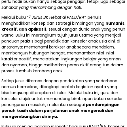
perlu hadir bukan hanya sebagai pengajar, tetapi juga sebagai
Democrat
sahabat yang membimbing dengan hati.
Relasi Islam
Melalui buku
“7 Jurus BK Hebat di PAUD/RA”
, penulis
menghadirkan konsep dan strategi bimbingan yang
humanis,
dan Tradisi
kreatif, dan aplikatif
, sesuai dengan dunia anak yang penuh
warna. Buku ini merangkum tujuh jurus utama yang menjadi
Lokal
panduan praktis bagi pendidik dan konselor anak usia dini, di
Dasar-Dasar
antaranya: memahami karakter anak secara mendalam,
membangun hubungan hangat, menanamkan nilai-nilai
Penerjemahan
karakter positif, menciptakan lingkungan belajar yang aman
dan nyaman, hingga melibatkan peran aktif orang tua dalam
Umum
proses tumbuh kembang anak.
Setiap jurus dikemas dengan pendekatan yang sederhana
namun bermakna, dilengkapi contoh kegiatan nyata yang
bisa langsung diterapkan di kelas. Melalui buku ini, guru dan
konselor diajak untuk memandang bimbingan bukan sekadar
penanganan masalah, melainkan sebagai
pendampingan
penuh kasih dalam perjalanan anak mengenali dan
mengembangkan dirinya.
Buku ini menjadi bacaan inspiratif bagi guru PAUD/RA, konselor,