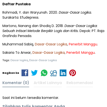
Daftar Pustaka
Rohmadi, Y. dan Waryunah. 2020.
Dasar-Dasar Logika.
Surakarta: Efudepress.
Martono, Nanang dan Shodiq D. 2018.
Dasar-Dasar Logika:
Sebuah Intisari Metode Berpikir Logis dan Kritis.
Depok: PT. Raja
Grafindo Persada.
Muhammad Sabiq,
Dasar-Dasar Logika
,
Penerbit Manggu
.
Sakaria To Anwar,
Dasar-Dasar Logika
,
Penerbit Manggu
.
Tags:
Dasar logika
,
Dasar-Dasar Logika
Bagikan ke
Komentar (0)
Artikel Lainnya
Rekomendasi
Saat ini belum tersedia komentar.
Silahkan tulis komentar Anda