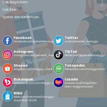
Cek Biaya Kirim
Cek Resi
Syarat dan Ketentuan
Facebook
Twitter
facebook.com/penerbitmanggu
x.com/penerbit_manggu
Instagram
TikTok
instagram.com/penerbit_manggu/
tiktok.com/@penerbitmanggu
Shopee
Tokopedia
shopee.co.id/manggu_store
tokopedia.com/manggustore
Bukalapak
Lazada
bukalapak.com/u/manggu_store
lazada.co.id/shop/toko-
buku-anggawacana
Blibli
blibli.com/merchant/manggu-
store/PEM-70018