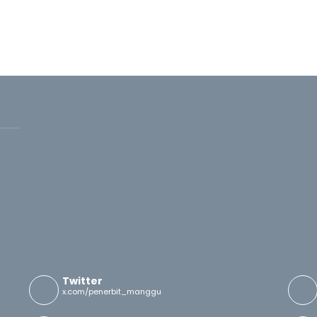
Twitter
x.com/penerbit_manggu