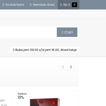
Kontak Kami
Member Area
Rp
0
0
Cari
Buka jam 09.00 s/d jam 16.00, Ahad tutup
Diskon
10%
men
i Sun