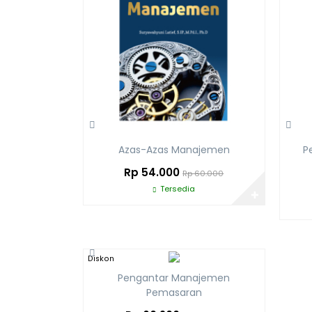
Azas-Azas Manajemen
P
Rp 54.000
Rp 60.000
Tersedia
✚
Diskon
10%
Pengantar Manajemen
Pemasaran