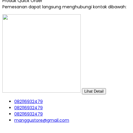
Produk Quick Order
Pemesanan dapat langsung menghubungi kontak dibawah:
Lihat Detail
082116932479
082116932479
082116932479
manggustore@gmail.com