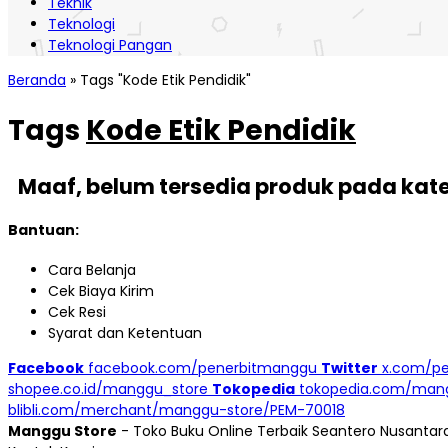
Teknik
Teknologi
Teknologi Pangan
Beranda
»
Tags "Kode Etik Pendidik"
Tags
Kode Etik Pendidik
Maaf, belum tersedia produk pada kateg
Bantuan:
Cara Belanja
Cek Biaya Kirim
Cek Resi
Syarat dan Ketentuan
Facebook
facebook.com/penerbitmanggu
Twitter
x.com/p
shopee.co.id/manggu_store
Tokopedia
tokopedia.com/man
blibli.com/merchant/manggu-store/PEM-70018
Manggu Store
- Toko Buku Online Terbaik Seantero Nusantar