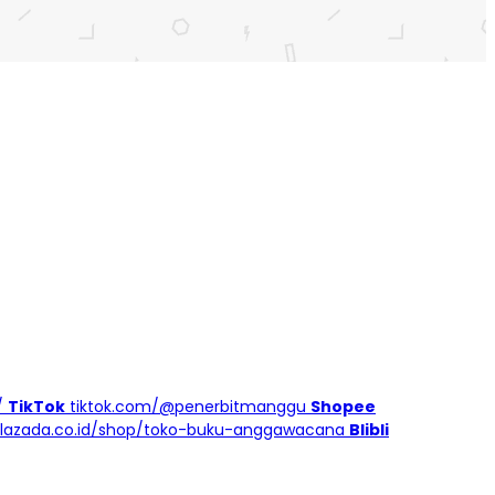
/
TikTok
tiktok.com/@penerbitmanggu
Shopee
lazada.co.id/shop/toko-buku-anggawacana
Blibli