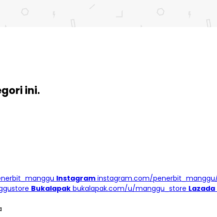
ori ini.
enerbit_manggu
Instagram
instagram.com/penerbit_manggu
ggustore
Bukalapak
bukalapak.com/u/manggu_store
Lazada
a