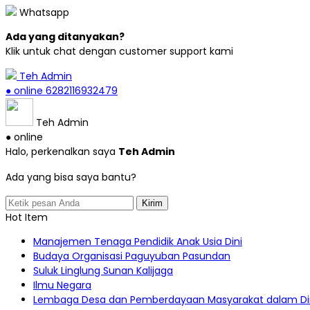
Whatsapp
Ada yang ditanyakan?
Klik untuk chat dengan customer support kami
Teh Admin
● online
6282116932479
Teh Admin
● online
Halo, perkenalkan saya
Teh Admin
Ada yang bisa saya bantu?
Kirim
Hot Item
Manajemen Tenaga Pendidik Anak Usia Dini
Budaya Organisasi Paguyuban Pasundan
Suluk Linglung Sunan Kalijaga
Ilmu Negara
Lembaga Desa dan Pemberdayaan Masyarakat dalam Di