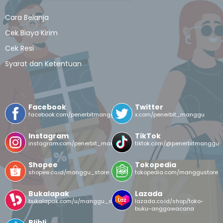
Cara Belanja
Cek Biaya Kirim
Cek Resi
Syarat dan Ketentuan
Facebook
Twitter
facebook.com/penerbitmanggu
x.com/penerbit_manggu
Instagram
TikTok
instagram.com/penerbit_manggu/
tiktok.com/@penerbitmanggu
Shopee
Tokopedia
shopee.co.id/manggu_store
tokopedia.com/manggustore
Bukalapak
Lazada
bukalapak.com/u/manggu_store
lazada.co.id/shop/toko-
buku-anggawacana
Blibli