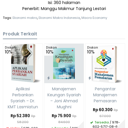
Isi: 360 halaman
Penerbit: Manggu Makmur Tanjung Lestari
Tags:
Ekonomi makro
,
Ekonomi Makro Indonesia
,
Macro Economy
Produk Terkait
Diskon
Diskon
Diskon
10%
10%
10%
Aplikasi
Manajemen
Pengantar
Perbankan
Keungan Syariah
Manajemen
Syariah – Dr.
– Joni Ahmad
Pemasaran
KMT Lasmiatun
Mughni
Rp 60.300
Rp
Rp 52.380
Rp 75.900
Rp
Rp
67.000
58.200
84.600
Tersedia
/ 978-
602-5717-08-6