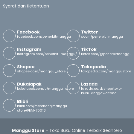
Syarat dan Ketentuan
Facebook
Twitter
facebook.com/penerbitmanggu
x.com/penerbit_manggu
Instagram
TikTok
instagram.com/penerbit_manggu/
tiktok.com/@penerbitmanggu
Shopee
Tokopedia
shopee.co.id/manggu_store
tokopedia.com/manggustore
Bukalapak
Lazada
bukalapak.com/u/manggu_store
lazada.co.id/shop/toko-
buku-anggawacana
Blibli
blibli.com/merchant/manggu-
store/PEM-70018
Manggu Store
- Toko Buku Online Terbaik Seantero