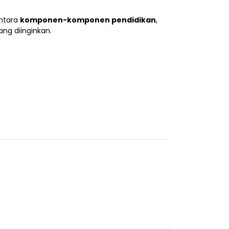
antara
komponen-komponen pendidikan
,
ang diinginkan.