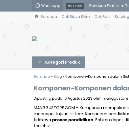
Whatsapp
HOT ITEM
Suluk Ketentraman J
Beranda
Cek Biaya Kirim
Cek Resi
Katalo
Gaya Bahasa Majaz d
Pendidikan Karakter 
Edible Coating pada 
Audit Berbasis Risik
Kategori Produk
Pemindahan Tanah Me
Beranda
»
Blog
»
Komponen-Komponen dalam Siste
Optimasi Sistem Te
Komponen-Komponen dalam 
Panduan Praktikum Tok
Diposting pada 10 Agustus 2023 oleh manggustore / Di
MANGGUSTORE.COM – Komponen merupakan bagia
mencapai tujuan sistem. Komponen pendidikan 
tidaknya
proses pendidikan
. Bahkan dapat d
tersebut.