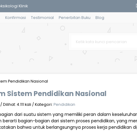
iwa Sunan Bonang
g
Konfirmasi
Testimonial
Penerbitan Buku
Blog
alam Perspektif al-Qur’an
Berbasis Pesantren
Buah Durian Terolah Minimal
o Tahapan Penugasan Audit Inte
kanis dan Alat Berat
m Pendidikan Nasional
naga
Sistem Pendidikan Nasional
sikologi Klinik
lihat: 4.111 kali / Kategori:
Pendidikan
n dari suatu sistem yang memiliki peran dalam keseluruhan
berarti bagian-bagian dari sistem proses pendidikan, yang me
ikatakan bahwa untuk berlangsungnya proses kerja pendidika