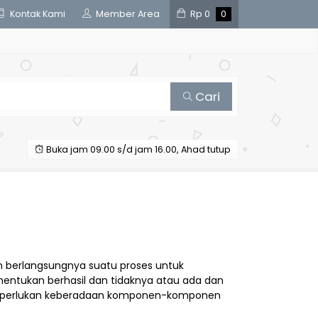
Kontak Kami
Member Area
Rp
0
0
Cari
Buka jam 09.00 s/d jam 16.00, Ahad tutup
 berlangsungnya suatu proses untuk
nentukan berhasil dan tidaknya atau ada dan
n diperlukan keberadaan komponen-komponen