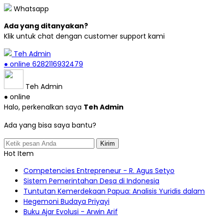
Whatsapp
Ada yang ditanyakan?
Klik untuk chat dengan customer support kami
Teh Admin
● online
6282116932479
Teh Admin
● online
Halo, perkenalkan saya
Teh Admin
Ada yang bisa saya bantu?
Kirim
Hot Item
Competencies Entrepreneur - R. Agus Setyo
Sistem Pemerintahan Desa di Indonesia
Tuntutan Kemerdekaan Papua: Analisis Yuridis dalam
Hegemoni Budaya Priyayi
Buku Ajar Evolusi - Arwin Arif