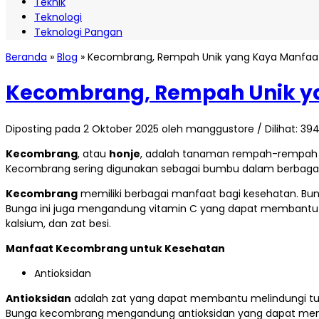
Teknik
Teknologi
Teknologi Pangan
Beranda
»
Blog
»
Kecombrang, Rempah Unik yang Kaya Manfaa
Kecombrang, Rempah Unik y
Diposting pada 2 Oktober 2025 oleh manggustore / Dilihat: 394 
Kecombrang
, atau
honje
, adalah tanaman rempah-rempah y
Kecombrang sering digunakan sebagai bumbu dalam berbagai m
Kecombrang
memiliki berbagai manfaat bagi kesehatan. Bu
Bunga ini juga mengandung vitamin C yang dapat membantu me
kalsium, dan zat besi.
Manfaat Kecombrang untuk Kesehatan
Antioksidan
Antioksidan
adalah zat yang dapat membantu melindungi tubuh
Bunga kecombrang mengandung antioksidan yang dapat memban