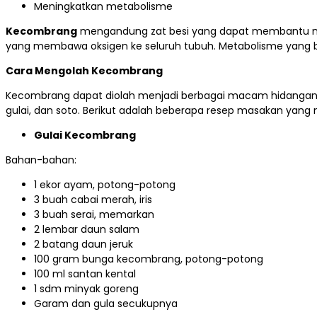
Meningkatkan metabolisme
Kecombrang
mengandung zat besi yang dapat membantu meni
yang membawa oksigen ke seluruh tubuh. Metabolisme yang b
Cara Mengolah Kecombrang
Kecombrang dapat diolah menjadi berbagai macam hidangan. 
gulai, dan soto. Berikut adalah beberapa resep masakan ya
Gulai Kecombrang
Bahan-bahan:
1 ekor ayam, potong-potong
3 buah cabai merah, iris
3 buah serai, memarkan
2 lembar daun salam
2 batang daun jeruk
100 gram bunga kecombrang, potong-potong
100 ml santan kental
1 sdm minyak goreng
Garam dan gula secukupnya