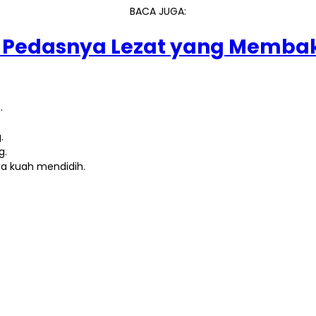
BACA JUGA:
 Pedasnya Lezat yang Membak
.
.
g.
ga kuah mendidih.