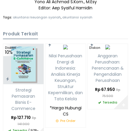
Yono Ali Achmad S.Kom., M.Esy
Editor: Aep Syaiful Hamidin
Tags:
akuntansi keuangan syariah
,
akuntansi syariah
Produk Terkait
Diskon
Diskon
10%
10%
Nilai Perusahaan
Anggaran
Energi di
Perusahaan:
Indonesia:
Perencanaan &
Analisis Kinerja
Pengendalian
Keuangan,
Perusahaan
Struktur
Rp 67.950
Strategi
Rp
Kepemilikan, dan
Pemasaran
75.500
Tata Kelola
Bisnis E-
Tersedia
✚
*Harga Hubungi
Commerce
CS
Rp 127.710
Rp
Pre Order
141.900
Tersedia
/ 978-