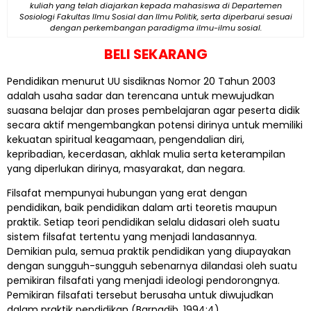
kuliah yang telah diajarkan kepada mahasiswa di Departemen
Sosiologi Fakultas Ilmu Sosial dan Ilmu Politik, serta diperbarui sesuai
dengan perkembangan paradigma ilmu-ilmu sosial.
BELI SEKARANG
Pendidikan menurut UU sisdiknas Nomor 20 Tahun 2003
adalah usaha sadar dan terencana untuk mewujudkan
suasana belajar dan proses pembelajaran agar peserta didik
secara aktif mengembangkan potensi dirinya untuk memiliki
kekuatan spiritual keagamaan, pengendalian diri,
kepribadian, kecerdasan, akhlak mulia serta keterampilan
yang diperlukan dirinya, masyarakat, dan negara.
Filsafat mempunyai hubungan yang erat dengan
pendidikan, baik pendidikan dalam arti teoretis maupun
praktik. Setiap teori pendidikan selalu didasari oleh suatu
sistem filsafat tertentu yang menjadi landasannya.
Demikian pula, semua praktik pendidikan yang diupayakan
dengan sungguh-sungguh sebenarnya dilandasi oleh suatu
pemikiran filsafati yang menjadi ideologi pendorongnya.
Pemikiran filsafati tersebut berusaha untuk diwujudkan
dalam praktik pendidikan (Barnadib, 1994:4).