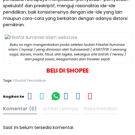
spekulatif dan preskriptif, menguji rasionalitas ide-ide
pendidikan, baik konsistensinya dengan ide-ide yang lain
maupun cara-cara yang berkaitan dengan adanya distorsi
pemikiran.
Buku ini ingin mengantarkan pada setetes lautan Filsafat Iluminasi
islam ( Isyraqi ) yang diinisiasi oleh Suhrawardi ( d.587/1191 ) seorang
saga, darwis, martir, filsuf, ahli logika, sekaligus ahli bid’ah ( heresy )
dan pegiat sosia;, keagamaan dan traveler sejati.
BELI DI SHOPEE
Tags:
Filsafat Pendidikan
Bagikan ke
Komentar (0)
Artikel Lainnya
Rekomendasi
Saat ini belum tersedia komentar.