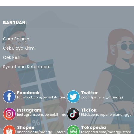
BANTUAN:
Cara Belanja
Cek Biaya Kirim
Cek Resi
Syarat dan Ketentuan
Facebook
Twitter
facebook.com/penerbitmanggu
x.com/penerbit_manggu
Instagram
TikTok
instagram.com/penerbit_manggu/
tiktok.com/@penerbitmanggu
Shopee
Tokopedia
shopee.co.id/manggu_store
tokopedia.com/manggustore