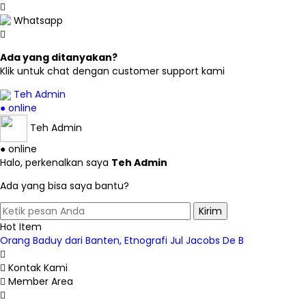
Whatsapp
Ada yang ditanyakan?
Klik untuk chat dengan customer support kami
Teh Admin
● online
Teh Admin
● online
Halo, perkenalkan saya
Teh Admin
Ada yang bisa saya bantu?
Kirim
Hot Item
Orang Baduy dari Banten, Etnografi Jul Jacobs De B
Pengelolaan Pendidikan - Muhammad Rapii
Sharia Compliance: Teori dan Aplikasinya pada Lemb
Kontak Kami
Perbandingan Administrasi Negara
Member Area
Kamus Sosiologi Antropologi