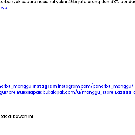
 terbanyak secara nasional yakni 46,5 juta orang dan 98% pend
nya
nerbit_manggu
Instagram
instagram.com/penerbit_manggu/
gustore
Bukalapak
bukalapak.com/u/manggu_store
Lazada
l
ak di bawah ini.