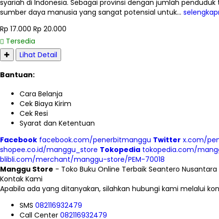
syariah di Indonesia. Sebagai provinsi dengan jumlah penduduk
sumber daya manusia yang sangat potensial untuk…
selengkap
Rp 17.000
Rp 20.000
Tersedia
✚
Lihat Detail
Bantuan:
Cara Belanja
Cek Biaya Kirim
Cek Resi
Syarat dan Ketentuan
Facebook
facebook.com/penerbitmanggu
Twitter
x.com/pe
shopee.co.id/manggu_store
Tokopedia
tokopedia.com/mang
blibli.com/merchant/manggu-store/PEM-70018
Manggu Store
- Toko Buku Online Terbaik Seantero Nusantara
Kontak Kami
Apabila ada yang ditanyakan, silahkan hubungi kami melalui kont
SMS
082116932479
Call Center
082116932479