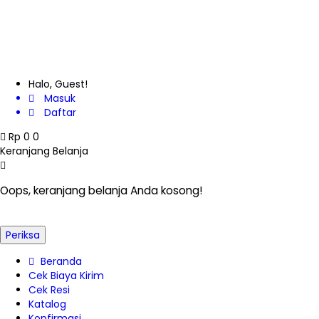
Azas-Azas Manajemen
Pengantar Asuhan Kehamilan, Persalinan, Nifas dan
Manajemen Sumber Daya Manusia
Halo, Guest!
Masuk
Daftar
Rp
0
0
Keranjang Belanja
Oops, keranjang belanja Anda kosong!
Periksa
Beranda
Cek Biaya Kirim
Cek Resi
Katalog
Konfirmasi