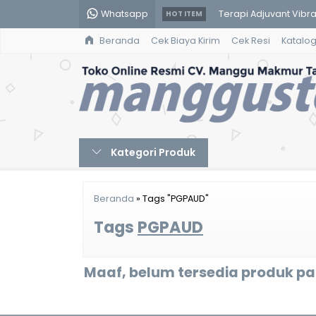
Whatsapp
Terapi Adjuvant Vibras
HOT ITEM
Beranda
Cek Biaya Kirim
Cek Resi
Katalo
Asuhan Kebidanan Pa
Manajemen Peserta D
Empat Pilar Berbang
Pokoknya Filsafat - E
Kategori Produk
Panduan Praktikum Tok
Pendidikan Agama Islam
Beranda
»
Tags "PGPAUD"
Pengantar Asuhan Keh
Tags
PGPAUD
Maaf, belum tersedia produk pad