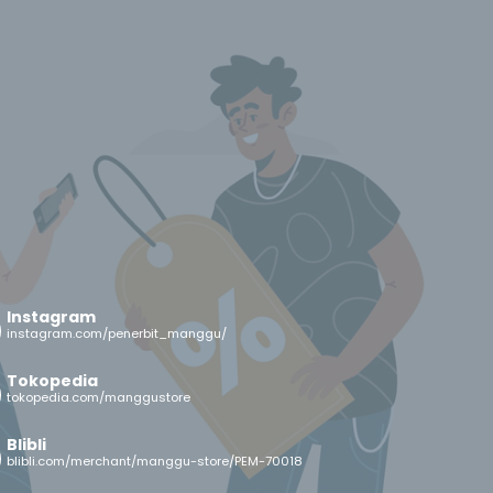
Instagram
instagram.com/penerbit_manggu/
Tokopedia
tokopedia.com/manggustore
Blibli
blibli.com/merchant/manggu-store/PEM-70018