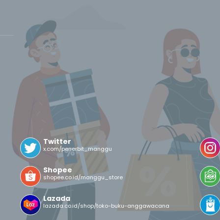
Twitter
x.com/penerbit_manggu
Shopee
shopee.co.id/manggu_store
Lazada
lazada.co.id/shop/toko-buku-anggawacana