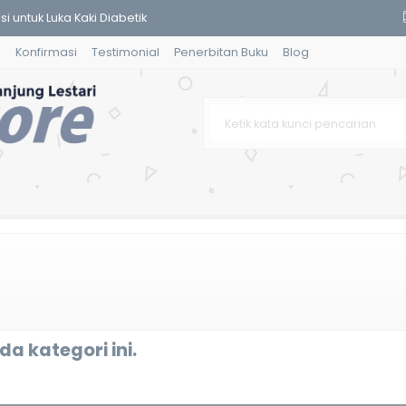
i untuk Luka Kaki Diabetik
g
Konfirmasi
Testimonial
Penerbitan Buku
Blog
sca Salin
idik dalam Konteks Peningkatan
sa dan Bernegara
. Mulya Syamsul
sikologi Klinik
: Kajian Filosofi Ajaran Isl
amilan, Persalinan, Nifas dan
a kategori ini.