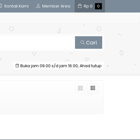
Kontak Kami
Member Area
Rp
0
0
Cari
Buka jam 09.00 s/d jam 16.00, Ahad tutup