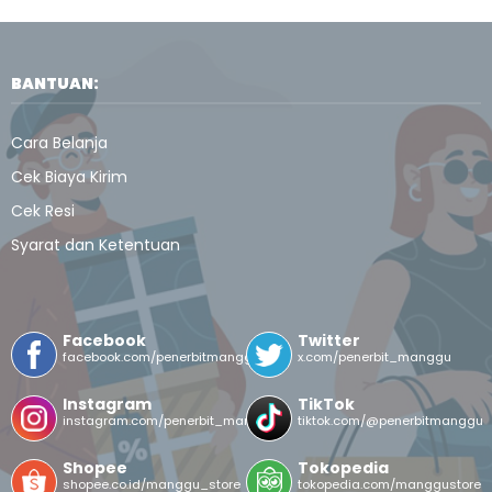
BANTUAN:
Cara Belanja
Cek Biaya Kirim
Cek Resi
Syarat dan Ketentuan
Facebook
Twitter
facebook.com/penerbitmanggu
x.com/penerbit_manggu
Instagram
TikTok
instagram.com/penerbit_manggu/
tiktok.com/@penerbitmanggu
Shopee
Tokopedia
shopee.co.id/manggu_store
tokopedia.com/manggustore