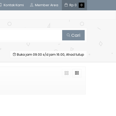
Kontak Kami
Member Area
Rp
0
0
Cari
Buka jam 09.00 s/d jam 16.00, Ahad tutup