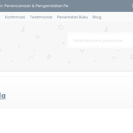
n: Perencanaan & Pengendalian Pe
g
Konfirmasi
Testimonial
Penerbitan Buku
Blog
asir
an
a : Pergulatan Budaya Lokal, G
al Tumbuh Sejak Dini
yayi
Masyarakat Benua Maritim
 Garnida
ia