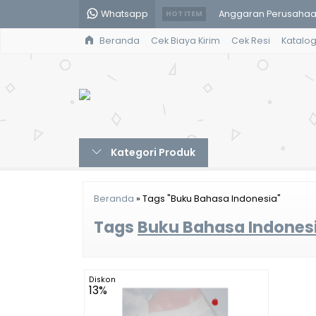
Whatsapp
Anggaran Perusahaa
HOT ITEM
Beranda
Cek Biaya Kirim
Cek Resi
Katalo
Politik Hukum - Muh. N
Antropologi Kesehat
Karakter Orang Madur
Stunting : Cegah Gag
Kategori Produk
Hegemoni Budaya Pri
Sosiologi Birokrasi 
Beranda
»
Tags "Buku Bahasa Indonesia"
Protein Pangan-Yudi
Tags
Buku Bahasa Indones
Diskon
13%