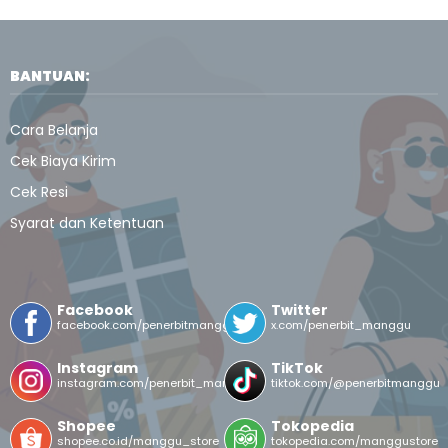
BANTUAN:
Cara Belanja
Cek Biaya Kirim
Cek Resi
Syarat dan Ketentuan
Facebook
Twitter
facebook.com/penerbitmanggu
x.com/penerbit_manggu
Instagram
TikTok
instagram.com/penerbit_manggu/
tiktok.com/@penerbitmanggu
Shopee
Tokopedia
shopee.co.id/manggu_store
tokopedia.com/manggustore