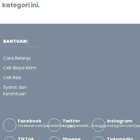
kategori ini.
Kebijakan
Publik:
Memahami
BANTUAN:
Perumusan,
Implementasi
Cara Belanja
Kewirausahaan
Cek Biaya Kirim
Cek Resi
Kesehatan
Syarat dan
TIRAKAT
Ketentuan
BISNIS:
Menarik
Facebook
Twitter
Instagram
facebook.com/penerbitmanggu
x.com/penerbit_manggu
instagram.com/p
Kekayaan
TikTok
Shopee
Tokopedia