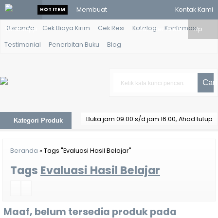
Membuat
Kontak Kami
HOT ITEM
Beranda
Cek Biaya Kirim
Cek Resi
Katalog
Konfirmasi
Whatsapp
Aplikasi
Member Area
Rp
Testimonial
Penerbitan Buku
Blog
Menggunakan
Java
Cari
Netbeans
Kapita
Buka jam 09.00 s/d jam 16.00, Ahad tutup
Kategori Produk
Selekta
Pendidikan
Beranda
»
Tags "Evaluasi Hasil Belajar"
Islam
Tags
Evaluasi Hasil Belajar
Mikrobiologi
Perairan
Maaf, belum tersedia produk pada