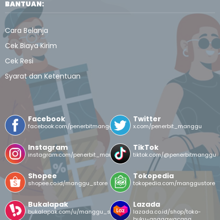
BANTUAN:
Cara Belanja
Cek Biaya Kirim
Cek Resi
Syarat dan Ketentuan
Facebook
Twitter
facebook.com/penerbitmanggu
x.com/penerbit_manggu
Instagram
TikTok
instagram.com/penerbit_manggu/
tiktok.com/@penerbitmanggu
Shopee
Tokopedia
shopee.co.id/manggu_store
tokopedia.com/manggustore
Bukalapak
Lazada
bukalapak.com/u/manggu_store
lazada.co.id/shop/toko-
buku-anggawacana