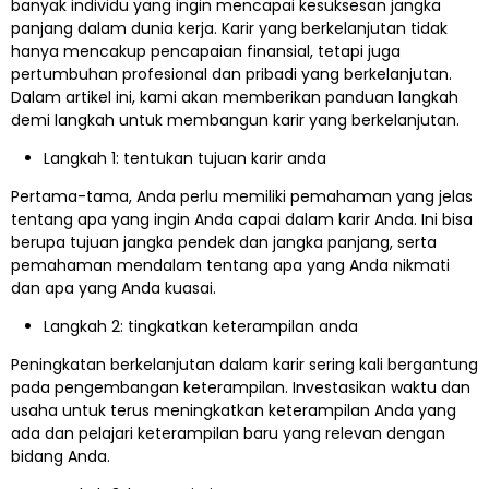
banyak individu yang ingin mencapai kesuksesan jangka
panjang dalam dunia kerja. Karir yang berkelanjutan tidak
hanya mencakup pencapaian finansial, tetapi juga
pertumbuhan profesional dan pribadi yang berkelanjutan.
Dalam artikel ini, kami akan memberikan panduan langkah
demi langkah untuk membangun karir yang berkelanjutan.
Langkah 1: tentukan tujuan karir anda
Pertama-tama, Anda perlu memiliki pemahaman yang jelas
tentang apa yang ingin Anda capai dalam karir Anda. Ini bisa
berupa tujuan jangka pendek dan jangka panjang, serta
pemahaman mendalam tentang apa yang Anda nikmati
dan apa yang Anda kuasai.
Langkah 2: tingkatkan keterampilan anda
Peningkatan berkelanjutan dalam karir sering kali bergantung
pada pengembangan keterampilan. Investasikan waktu dan
usaha untuk terus meningkatkan keterampilan Anda yang
ada dan pelajari keterampilan baru yang relevan dengan
bidang Anda.