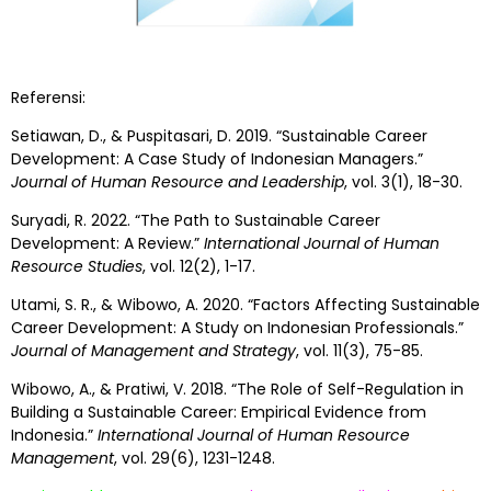
Referensi:
Setiawan, D., & Puspitasari, D. 2019. “Sustainable Career
Development: A Case Study of Indonesian Managers.”
Journal of Human Resource and Leadership
, vol. 3(1), 18-30.
Suryadi, R. 2022. “The Path to Sustainable Career
Development: A Review.”
International Journal of Human
Resource Studies
, vol. 12(2), 1-17.
Utami, S. R., & Wibowo, A. 2020. “Factors Affecting Sustainable
Career Development: A Study on Indonesian Professionals.”
Journal of Management and Strategy
, vol. 11(3), 75-85.
Wibowo, A., & Pratiwi, V. 2018. “The Role of Self-Regulation in
Building a Sustainable Career: Empirical Evidence from
Indonesia.”
International Journal of Human Resource
Management
, vol. 29(6), 1231-1248.