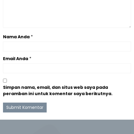
Nama Anda
*
Email Anda
*
Simpan nama, email, dan situs web saya pada
peramban ini untuk komentar saya berikutnya.